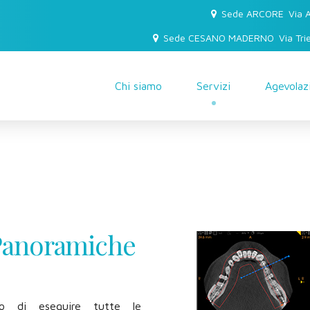
Sede ARCORE
Via 
Sede CESANO MADERNO
Via Tr
Chi siamo
Servizi
Agevolaz
 Panoramiche
do di eseguire tutte le