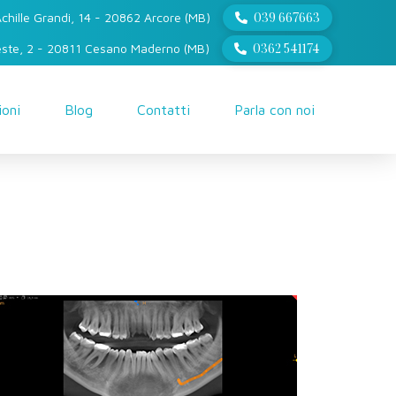
039 667663
Achille Grandi, 14 - 20862 Arcore (MB)
0362 541174
ieste, 2 - 20811 Cesano Maderno (MB)
ioni
Blog
Contatti
Parla con noi